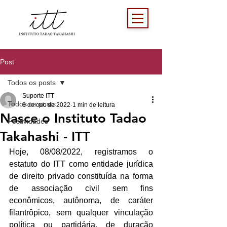
Post
Todos os posts
Suporte ITT
Todos os posts
8 de out. de 2022
1 min de leitura
Nasce o Instituto Tadao
Festividades
Takahashi - ITT
Hoje, 08/08/2022, registramos o 
estatuto do ITT como entidade jurídica 
de direito privado constituída na forma 
de associação civil sem fins 
econômicos, autônoma, de caráter 
filantrôpico, sem qualquer vinculação 
política ou partidária, de duração 