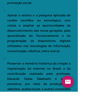
promoção social.
Apoiar o ensino e a pesquisa aplicada de
caráter científico ou tecnológico, com
vistas a ampliar as oportunidades de
desenvolvimento das novas gerações, pelo
aprendizado do funcionamento e da
programação de dispositivos digitais
utilizados nas tecnologias de informação,
comunicação, robótica, entre outras.
Preservar a memória histórica da criação e
implantação da Internet no Brasil e da
contribuição realizada pelo professor
Eduardo Tadao Takahashi e outros
pioneiros, por meio da produção de
websites, audiovisuais e outros conteúdos
na Internet, artigos, livros, eventos e outras
ações afins.