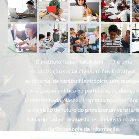
O Instituto Tadao Takahashi - ITT é uma
organização social civil sem fins lucrativos,
autônoma, de caráter filantrópico, sem qualqu
vinculação política ou partidária, de duração
indeterminada. Nasceu inspirado na experiênc
e na visão de futuro do professor universitári
Eduardo Tadao Takahashi, especialista na áre
de Tecnologia da Informação.