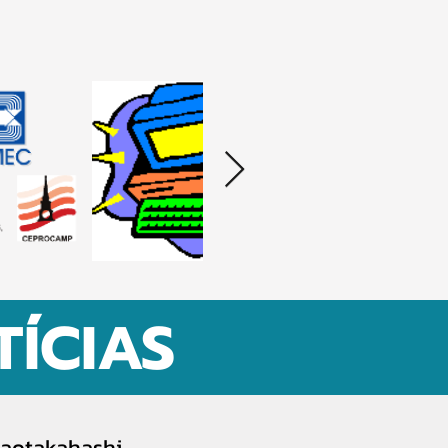
ÍCIAS
adaotakahashi