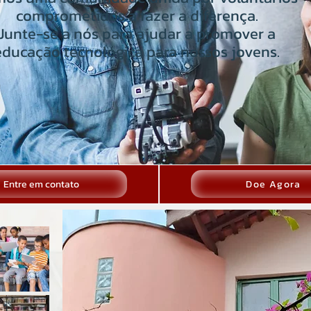
comprometidos a fazer a diferença.
Junte-se a nós para ajudar a promover a
educação tecnológica para nossos jovens.
Entre em contato
Doe Agora