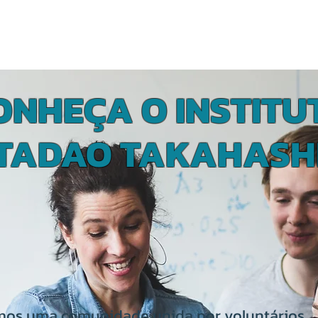
OS
PARCERIAS
APOIE O ITT
TRANSPARÊNCIA
NOTÍC
ONHEÇA O INSTITU
TADAO TAKAHASH
os uma comunidade unida por voluntários