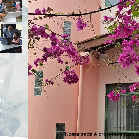
er
ia
o
a
Nossa sede é projetada para a