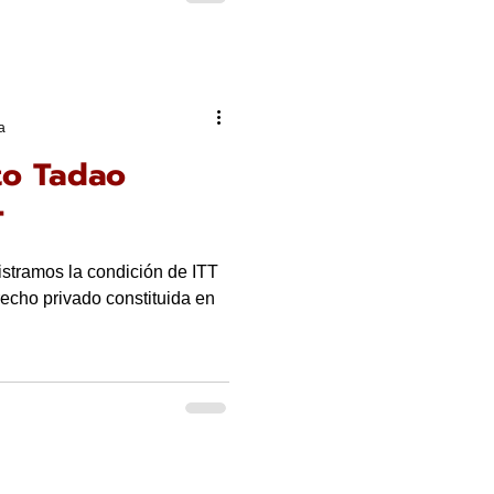
a
uto Tadao
T
istramos la condición de ITT
echo privado constituida en