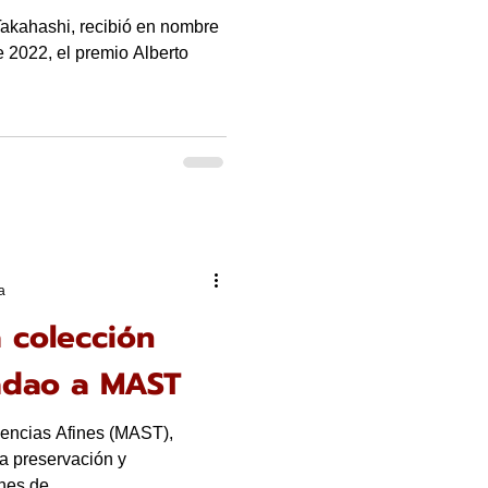
Takahashi, recibió en nombre
e 2022, el premio Alberto
a
 colección
adao a MAST
encias Afines (MAST),
la preservación y
es de...