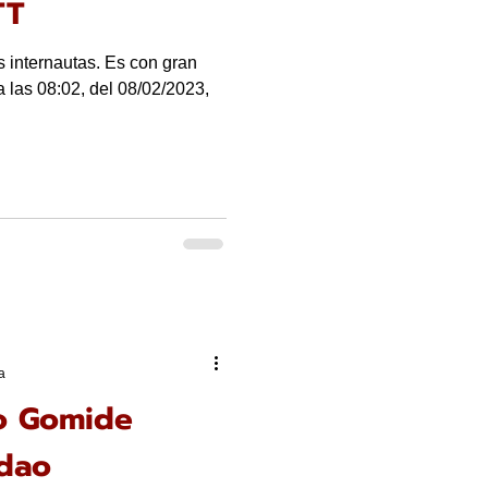
TT
s internautas. Es con gran
 las 08:02, del 08/02/2023,
a
o Gomide
dao